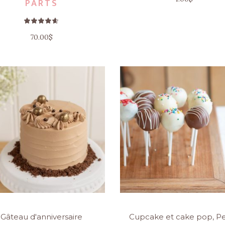
PARTS
Note
4.60
sur 5
70.00
$
Gâteau d'anniversaire
Cupcake et cake pop
,
Pe