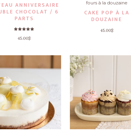
fours à la douzaine
TEAU ANNIVERSAIRE
UBLE CHOCOLAT / 6
CAKE POP À LA
PARTS
DOUZAINE
Note
45.00
$
5.00
sur 5
45.00
$