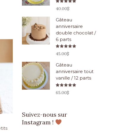
Note
5.00
40.00
$
sur 5
Gâteau
anniversaire
double chocolat /
6 parts
Note
5.00
45.00
$
sur 5
Gâteau
anniversaire tout
vanille / 12 parts
Note
5.00
65.00
$
sur 5
Suivez-nous sur
Instagram !
tits