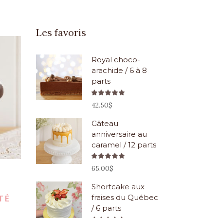
Les favoris
Royal choco-
arachide / 6 à 8
parts
Note
5.00
42.50
$
sur 5
Gâteau
anniversaire au
caramel / 12 parts
Note
5.00
65.00
$
sur 5
p
Shortcake aux
TÉ
fraises du Québec
/ 6 parts