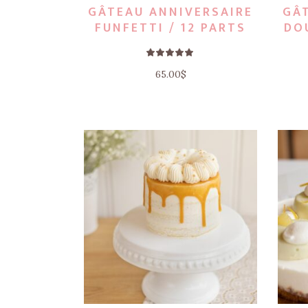
GÂTEAU ANNIVERSAIRE
GÂ
FUNFETTI / 12 PARTS
DO
Note
5.00
sur 5
65.00
$