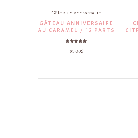
Gâteau d'anniversaire
GÂTEAU ANNIVERSAIRE
C
AU CARAMEL / 12 PARTS
CIT
Note
5.00
sur 5
65.00
$