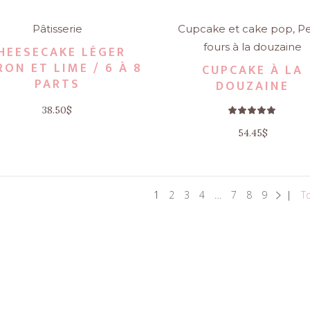
Pâtisserie
Cupcake et cake pop
,
Pe
fours à la douzaine
HEESECAKE LÉGER
RON ET LIME / 6 À 8
CUPCAKE À LA
PARTS
DOUZAINE
38.50
$
Not
5.00
sur 5
54.45
$
1
2
3
4
…
7
8
9
To