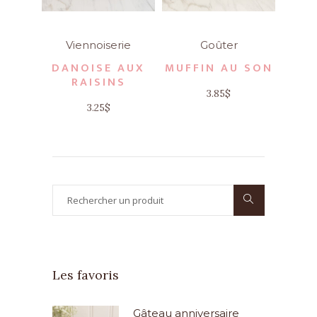
Viennoiserie
Goûter
DANOISE AUX
MUFFIN AU SON
RAISINS
3.85
$
3.25
$
Search
for:
Les favoris
Gâteau anniversaire