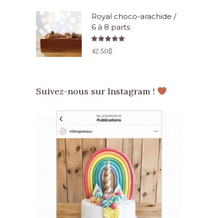
Royal choco-arachide /
6 à 8 parts
Note
5.00
42.50
$
sur 5
Suivez-nous sur Instagram !