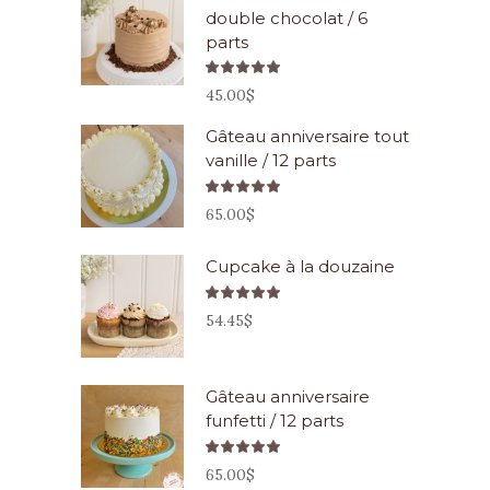
double chocolat / 6
parts
Note
5.00
45.00
$
sur 5
Gâteau anniversaire tout
vanille / 12 parts
Note
5.00
65.00
$
sur 5
Cupcake à la douzaine
Note
5.00
54.45
$
sur 5
Gâteau anniversaire
funfetti / 12 parts
Note
5.00
65.00
$
sur 5