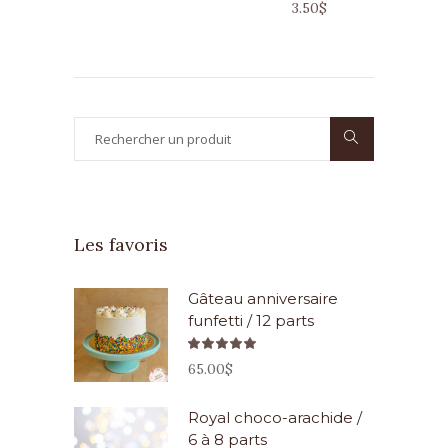
3.50
$
Search
for:
Les favoris
Gâteau anniversaire
funfetti / 12 parts
Note
5.00
65.00
$
sur 5
Royal choco-arachide /
6 à 8 parts