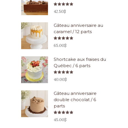
Note
5.00
42.50
$
sur 5
Gâteau anniversaire au
caramel / 12 parts
Note
5.00
65.00
$
sur 5
Shortcake aux fraises du
Québec / 6 parts
Note
5.00
40.00
$
sur 5
Gâteau anniversaire
double chocolat / 6
parts
Note
5.00
45.00
$
sur 5