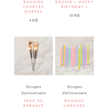
BOUGIES
BOUGIE « HAPPY
COURTES
BIRTHDAY »
DORÉES
10.95
$
4.50
$
Bougies
Bougies
d'anniversaire
d'anniversaire
FEUX DE
BOUGIES
BENGALE
LONGUES