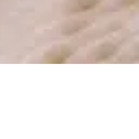
CHEZ MLLES GÂTEAUX
Un gâteau
mémorable pour
chaque occasion