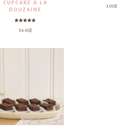
CUPCAKE À LA
3.00
$
DOUZAINE
Note
5.00
sur 5
54.45
$