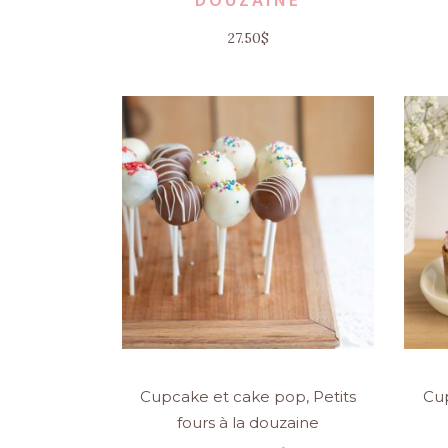
DOUZAINE
27.50
$
Cupcake et cake pop
,
Petits
Cu
fours à la douzaine