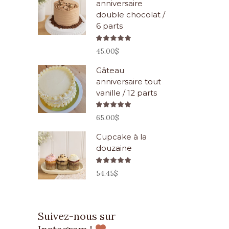
anniversaire
double chocolat /
6 parts
Note
5.00
45.00
$
sur 5
Gâteau
anniversaire tout
vanille / 12 parts
Note
5.00
65.00
$
sur 5
Cupcake à la
douzaine
Note
5.00
54.45
$
sur 5
Suivez-nous sur