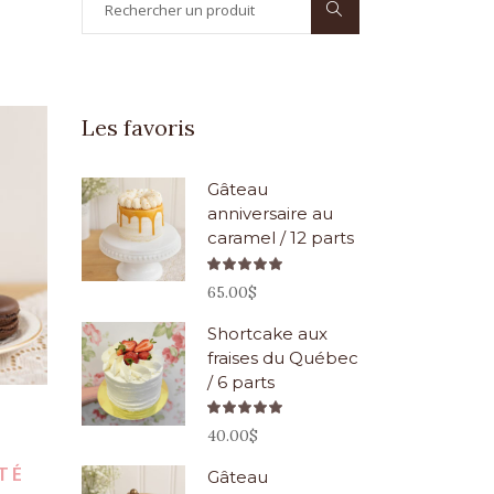
for:
Les favoris
Gâteau
anniversaire au
caramel / 12 parts
Note
5.00
65.00
$
sur 5
Shortcake aux
fraises du Québec
/ 6 parts
Note
5.00
40.00
$
sur 5
TÉ
Gâteau