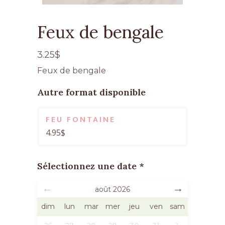
Feux de bengale
3.25
$
Feux de bengale
Autre format disponible
FEU FONTAINE
4.95
$
Sélectionnez une date *
août
2026
dim
lun
mar
mer
jeu
ven
sam