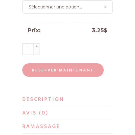
Sélectionner une option...
Prix:
3.25
$
Feux
de
bengale
RÉSERVER MAINTENANT
quantity
DESCRIPTION
AVIS (0)
RAMASSAGE