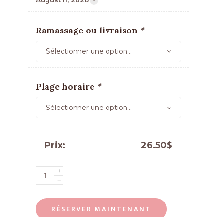
August 11, 2026
Ramassage ou livraison
*
Sélectionner une option...
Plage horaire
*
Sélectionner une option...
Prix:
26.50
$
Tarte
au
chocolat
RÉSERVER MAINTENANT
et