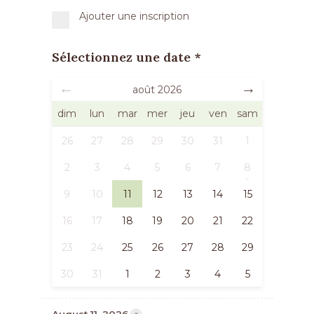
Ajouter une inscription
Sélectionnez une date *
août
2026
dim
lun
mar
mer
jeu
ven
sam
26
27
28
29
30
31
1
2
3
4
5
6
7
8
9
10
11
12
13
14
15
16
17
18
19
20
21
22
23
24
25
26
27
28
29
30
31
1
2
3
4
5
×