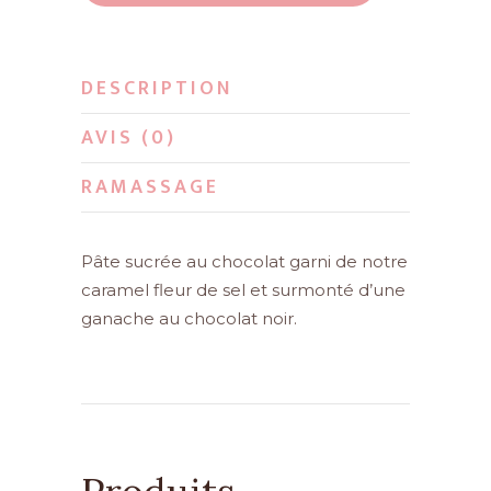
caramel
fleur
de
DESCRIPTION
sel
quantity
AVIS (0)
RAMASSAGE
Pâte sucrée au chocolat garni de notre
caramel fleur de sel et surmonté d’une
ganache au chocolat noir.